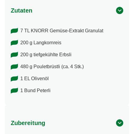
Zutaten
7 TL KNORR Gemüse-Extrakt Granulat
200 g Langkornreis
200 g tiefgekühlte Erbsli
480 g Pouletbrüstli (ca. 4 Stk.)
1 EL Olivenöl
1 Bund Peterli
Zubereitung