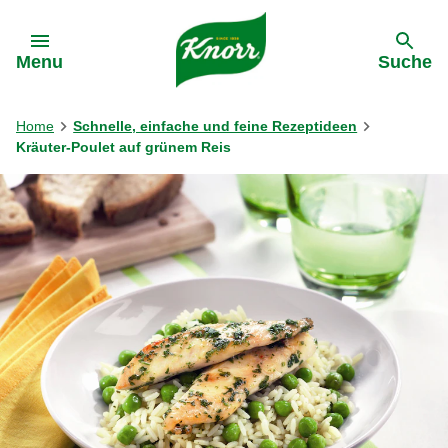
Gehe zu:
Menu
Suche
Home
Schnelle, einfache und feine Rezeptideen
Kräuter-Poulet auf grünem Reis