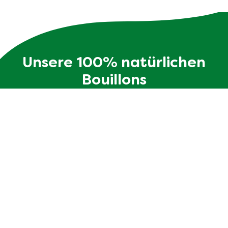
Unsere 100% natürlichen
Bouillons
Die Zutatenliste ist genauso transparent wie die
Verpackung - ohne Zusatzstoffe und mit max. 10
Zutaten.
Jetzt entdecken!