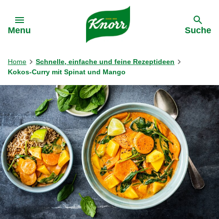
Gehe zu:
Menu
Suche
Home
Schnelle, einfache und feine Rezeptideen
Kokos-Curry mit Spinat und Mango