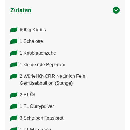
Zutaten
600 g Kürbis
1 Schalotte
1 Knoblauchzehe
1 kleine rote Peperoni
2 Würfel KNORR Natürlich Fein!
Gemüsebouillon (Stange)
2 EL Öl
1 TL Currypulver
3 Scheiben Toastbrot
1 EL Margarine