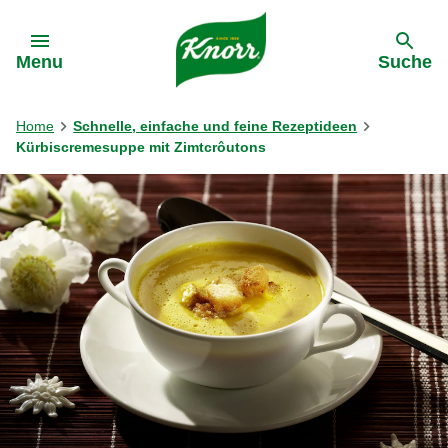
Gehe zu:
Menu
Suche
Home
Schnelle, einfache und feine Rezeptideen
Kürbiscremesuppe mit Zimtcrôutons