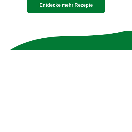
Entdecke mehr Rezepte
Unsere 100% natürlichen
Bouillons
Die Zutatenliste ist genauso transparent wie die
Verpackung - ohne Zusatzstoffe und mit max. 10
Zutaten.
Jetzt entdecken!