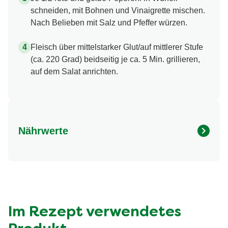
schneiden, mit Bohnen und Vinaigrette mischen.
Nach Belieben mit Salz und Pfeffer würzen.
Fleisch über mittelstarker Glut/auf mittlerer Stufe
(ca. 220 Grad) beidseitig je ca. 5 Min. grillieren,
auf dem Salat anrichten.
Nährwerte
Nährwertangaben
Menge pro Portion
Energie (kcal)
341.0 kcal
Fett (g)
24.0 g
davon gesättigte Fettsäuren (g)
4.0 g
Im Rezept verwendetes
Kohlenhydrate (g)
9.3 g