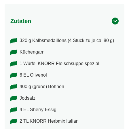
Zutaten
320 g Kalbsmedaillons (4 Stück zu je ca. 80 g)
Küchengarn
1 Würfel KNORR Fleischsuppe spezial
6 EL Olivenöl
400 g (grüne) Bohnen
Jodsalz
4 EL Sherry-Essig
2 TL KNORR Herbmix Italian