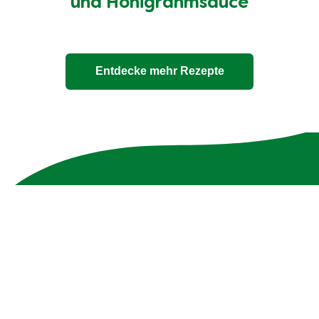
und Honigrahmsauce
Entdecke mehr Rezepte
Unsere 100% natürlichen
Bouillons
Die Zutatenliste ist genauso transparent wie die
Verpackung - ohne Zusatzstoffe und mit max. 10
Zutaten.