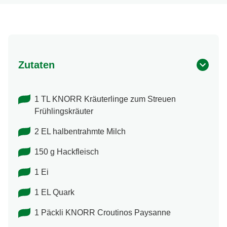
Zutaten
1 TL KNORR Kräuterlinge zum Streuen
Frühlingskräuter
2 EL halbentrahmte Milch
150 g Hackfleisch
1 Ei
1 EL Quark
1 Päckli KNORR Croutinos Paysanne