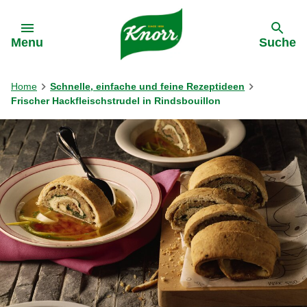
Gehe zu:
Menu
Suche
Home
Schnelle, einfache und feine Rezeptideen
Frischer Hackfleischstrudel in Rindsbouillon