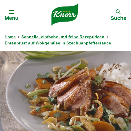
Gehe zu:
Menu
Suche
Home
Schnelle, einfache und feine Rezeptideen
Entenbrust auf Wokgemüse in Szechuanpfeffersauce