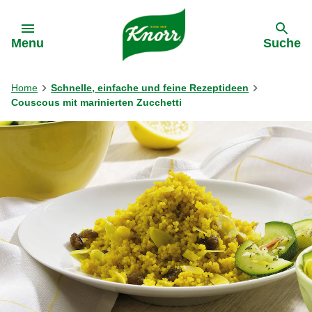
Gehe zu:
Menu
Suche
Home
Schnelle, einfache und feine Rezeptideen
Couscous mit marinierten Zucchetti