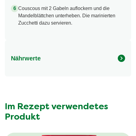
Couscous mit 2 Gabeln auflockern und die
Mandelblättchen unterheben. Die marinierten
Zucchetti dazu servieren.
Nährwerte
Nährwertangaben
Menge pro Portion
Energie (kcal)
203.0 kcal
Fett (g)
7.6 g
davon gesättigte Fettsäuren (g)
1.1 g
Im Rezept verwendetes
Kohlenhydrate (g)
25.0 g
Produkt
davon Zucker (g)
6.6 g
Eiweiss (g)
6.4 g