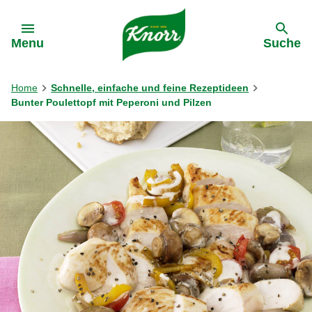
Gehe zu:
Menu
Suche
Home
Schnelle, einfache und feine Rezeptideen
Bunter Poulettopf mit Peperoni und Pilzen