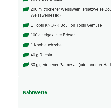
200 ml trockener Weisswein (ersatzweise Boui
Weissweinessig)
1 Töpfli KNORR Bouillon Töpfli Gemüse
100 g tiefgekühlte Erbsen
1 Knoblauchzehe
40 g Rucola
30 g geriebener Parmesan (oder anderer Har
Nährwerte
Nährwertangaben