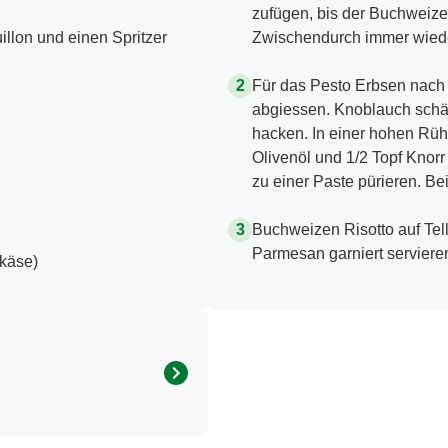
zufügen, bis der Buchweize
llon und einen Spritzer
Zwischendurch immer wied
Für das Pesto Erbsen nach
abgiessen. Knoblauch schä
hacken. In einer hohen Rüh
Olivenöl und 1/2 Topf Knor
zu einer Paste pürieren. B
Buchweizen Risotto auf Tel
Parmesan garniert serviere
tkäse)
Menge pro Portion