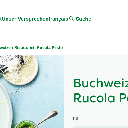
ter springen
Zur Suche Springen
t
Unser Versprechen
français
Suche
weizen Risotto mit Rucola Pesto
Buchweiz
Rucola P
null