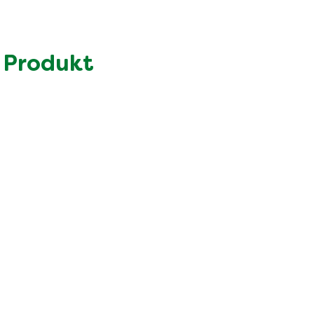
427.0 kcal
11.0 g
2.7 g
 Produkt
58.0 g
1.7 g
12.0 g
4.5 g
1.6 g