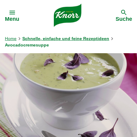
Gehe zu:
Menu
Suche
Home
Schnelle, einfache und feine Rezeptideen
Avocadocremesuppe