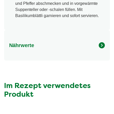
und Pfeffer abschmecken und in vorgewärmte
Suppenteller oder -schalen füllen. Mit
Basilikumblättli garnieren und sofort servieren.
Nährwerte
Nährwertangaben
Menge pro Portion
Energie (kcal)
279.0 kcal
Fett (g)
17.0 g
davon gesättigte Fettsäuren (g)
4.7 g
Im Rezept verwendetes
Kohlenhydrate (g)
24.0 g
Produkt
davon Zucker (g)
8.3 g
Eiweiss (g)
4.5 g
Ballaststoffe (g)
5.8 g