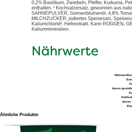
0,2% Basilikum, Zwiebeln, Pfeffer, Kurkuma, 
enthalten. ² Kochsalzersatz, gewonnen aus n
SAHNEPULVER, Sonnenblumenöl, 4,8% Tomate
MILCHZUCKER, jodiertes Speisesalz, Speisesalz
Kaliumchlorid², Hefeextrakt. Kann ROGGEN, G
Kaliummineralien.
Nährwerte
Nährwertke
Ene
Fe
davon gesätti
Sa
Kohlen
davon 
Eiw
Ähnliche Produkte