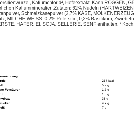
Petersilienwurzel, Kaliumchlorid², Hefeextrakt. Kann ROGGE
atürlichen Kaliummineralien.Zutaten: 62% Nudeln (HARTWEI
npulver, Schmelzkäsepulver (2,7% KÄSE, MOLKENERZEUGNIS
, MILCHEIWEISS, 0,2% Petersilie, 0,2% Basilikum, Zwiebeln, P
ERSTE, HAFER, EI, SOJA, SELLERIE, SENF enthalten. ² Kochs
nnzeichnung
rgie
237 kcal
tt
5.9 g
gte Fettsäuren
1.7 g
lz
1.6 g
hydrate
38 g
Zucker
4.7 g
eiß
7 g