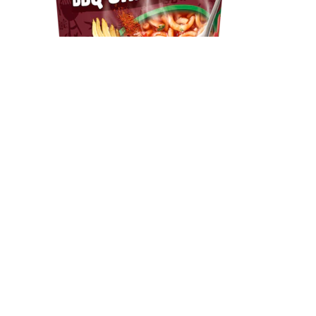
Knorr Pasta Snack Pot BBQ Chicken Taste, 1 Portion
Knorr SB TaWo BBQ Chic 8x61g BE
Produkt ansehen