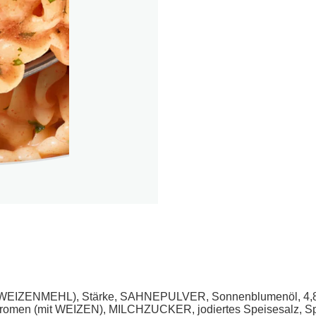
EIZENMEHL), Stärke, SAHNEPULVER, Sonnenblumenöl, 4,8%
en (mit WEIZEN), MILCHZUCKER, jodiertes Speisesalz, Spe