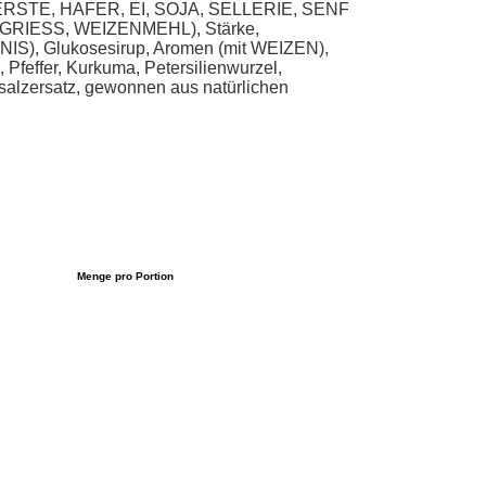
N, GERSTE, HAFER, EI, SOJA, SELLERIE, SENF
ZENGRIESS, WEIZENMEHL), Stärke,
), Glukosesirup, Aromen (mit WEIZEN),
feffer, Kurkuma, Petersilienwurzel,
alzersatz, gewonnen aus natürlichen
Menge pro Portion