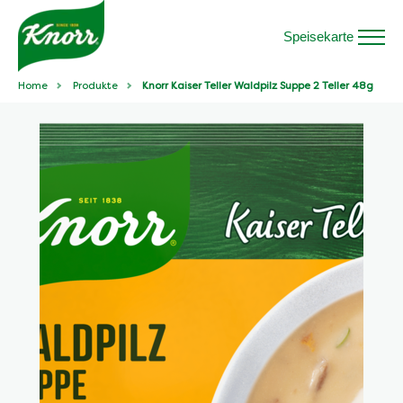
Speisekarte
Home
Produkte
Knorr Kaiser Teller Waldpilz Suppe 2 Teller 48g