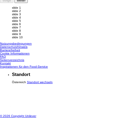
Vorige
Weiter
slide 1
slide 2
slide 3
slide 4
slide 5
slide 6
slide 7
slide 8
slide 9
slide 10
Nutzungsbedingungen
Datenschutzhinweis
Cookie-Einstellungen
Barrierefreiheit
Cookie Informationen
FAQ
Seitenverzeichnis
Kontakt
Inspirationen für den Food-Service
Standort
Österreich
Standort wechseln
© 2026 Copyright Unilever