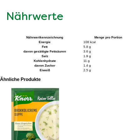
Nährwerte
Nährwertkennzeichnung
Menge pro Portion
Energie
108 kcal
Fett
5.8 g
davon gesättigte Fettsäuren
3.6 g
Salz
1.9 g
Kohlenhydrate
11 g
davon Zucker
1.4 g
Eiweiß
2.5 g
Ähnliche Produkte