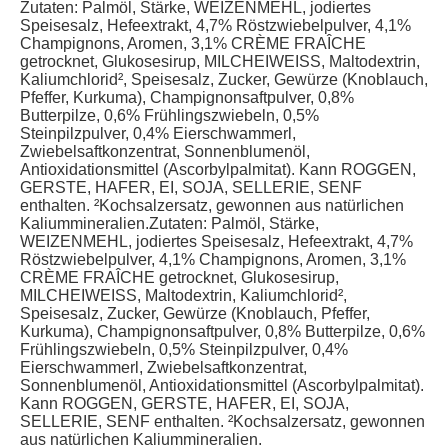
Zutaten: Palmöl, Stärke, WEIZENMEHL, jodiertes
Speisesalz, Hefeextrakt, 4,7% Röstzwiebelpulver, 4,1%
Champignons, Aromen, 3,1% CRÈME FRAÎCHE
getrocknet, Glukosesirup, MILCHEIWEISS, Maltodextrin,
Kaliumchlorid², Speisesalz, Zucker, Gewürze (Knoblauch,
Pfeffer, Kurkuma), Champignonsaftpulver, 0,8%
Butterpilze, 0,6% Frühlingszwiebeln, 0,5%
Steinpilzpulver, 0,4% Eierschwammerl,
Zwiebelsaftkonzentrat, Sonnenblumenöl,
Antioxidationsmittel (Ascorbylpalmitat). Kann ROGGEN,
GERSTE, HAFER, EI, SOJA, SELLERIE, SENF
enthalten. ²Kochsalzersatz, gewonnen aus natürlichen
Kaliummineralien.Zutaten: Palmöl, Stärke,
WEIZENMEHL, jodiertes Speisesalz, Hefeextrakt, 4,7%
Röstzwiebelpulver, 4,1% Champignons, Aromen, 3,1%
CRÈME FRAÎCHE getrocknet, Glukosesirup,
MILCHEIWEISS, Maltodextrin, Kaliumchlorid²,
Speisesalz, Zucker, Gewürze (Knoblauch, Pfeffer,
Kurkuma), Champignonsaftpulver, 0,8% Butterpilze, 0,6%
Frühlingszwiebeln, 0,5% Steinpilzpulver, 0,4%
Eierschwammerl, Zwiebelsaftkonzentrat,
Sonnenblumenöl, Antioxidationsmittel (Ascorbylpalmitat).
Kann ROGGEN, GERSTE, HAFER, EI, SOJA,
SELLERIE, SENF enthalten. ²Kochsalzersatz, gewonnen
aus natürlichen Kaliummineralien.