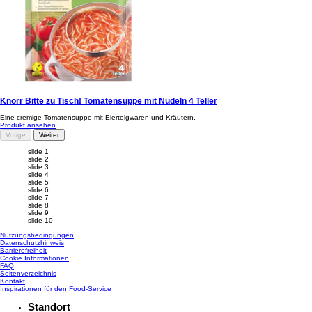
Knorr Bitte zu Tisch! Tomatensuppe mit Nudeln 4 Teller
Eine cremige Tomatensuppe mit Eierteigwaren und Kräutern.
Produkt ansehen
Vorige
Weiter
slide 1
slide 2
slide 3
slide 4
slide 5
slide 6
slide 7
slide 8
slide 9
slide 10
Nutzungsbedingungen
Datenschutzhinweis
Cookie-Einstellungen
Barrierefreiheit
Cookie Informationen
FAQ
Seitenverzeichnis
Kontakt