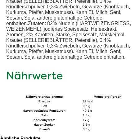
Kräuter (SELLERIEBLÄTTER, Petersilie), 0,4%
Rindfleischpulver, 0,3% Zwiebeln, Gewürze (Knoblauch,
Kurkuma, Pfeffer, Muskatnuss). Kann Ei, Milch, Senf,
Sesam, Soja, andere glutenhaltige Getreide
enthalten.Zutaten: 82% Nudeln (HARTWEIZENGRIESS,
WEIZENMEHL), jodiertes Speisesalz, Hefeextrakt,
Aromen, 2% Karotten, Stärke, Speisesalz, Maiskeimöl,
Kräuter (SELLERIEBLÄTTER, Petersilie), 0,4%
Rindfleischpulver, 0,3% Zwiebeln, Gewürze (Knoblauch,
Kurkuma, Pfeffer, Muskatnuss). Kann Ei, Milch, Senf,
Sesam, Soja, andere glutenhaltige Getreide enthalten.
Nährwerte
Nährwertkennzeichnung
Menge pro Portion
Energie
89 kcal
Fett
0.6 g
davon gesättigte Fettsäuren
<0.1 g
Salz
1.8 g
Kohlenhydrate
17 g
davon Zucker
1.1 g
Eiweiß
3.3 g
Ähnliche Produkte