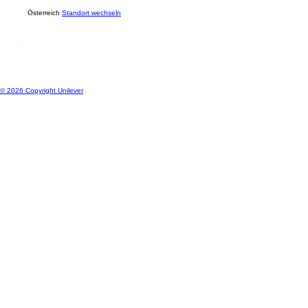
Inspirationen für den Food-Service
Standort
Österreich
Standort wechseln
© 2026 Copyright Unilever