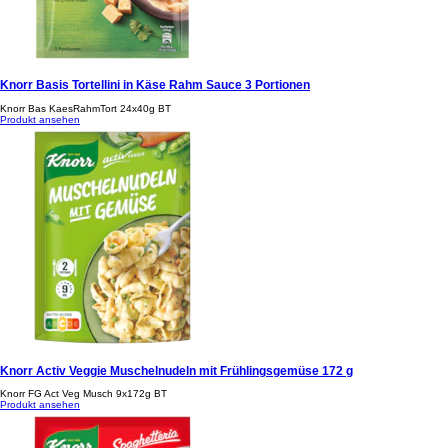
Knorr Basis Tortellini in Käse Rahm Sauce 3 Portionen
Knorr Bas KaesRahmTort 24x40g BT
Produkt ansehen
Knorr Activ Veggie Muschelnudeln mit Frühlingsgemüse 172 g
Knorr FG Act Veg Musch 9x172g BT
Produkt ansehen