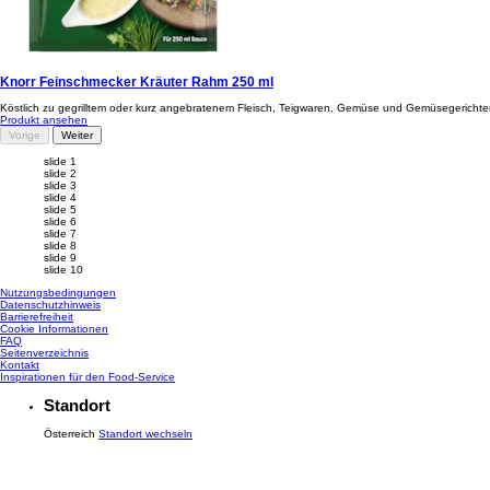
Knorr Basis Kräuter-Rahmschnitzel 3 Portionen
Knorr Bas KraeRahmSchn 13x48g BT
Produkt ansehen
Knorr Feinschmecker Kräuter Rahm 250 ml
Köstlich zu gegrilltem oder kurz angebratenem Fleisch, Teigwaren, Gemüse und Gemüsegerichten 
Produkt ansehen
Vorige
Weiter
slide 1
slide 2
slide 3
slide 4
slide 5
slide 6
slide 7
slide 8