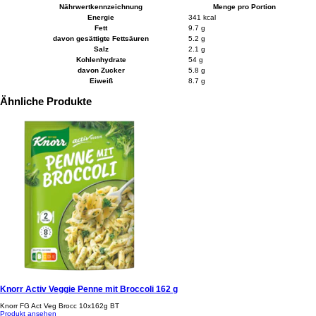
Nährwertkennzeichnung
Menge pro Portion
Energie
341 kcal
Fett
9.7 g
davon gesättigte Fettsäuren
5.2 g
Salz
2.1 g
Kohlenhydrate
54 g
davon Zucker
5.8 g
Eiweiß
8.7 g
Ähnliche Produkte
Knorr Activ Veggie Penne mit Broccoli 162 g
Knorr FG Act Veg Brocc 10x162g BT
Produkt ansehen