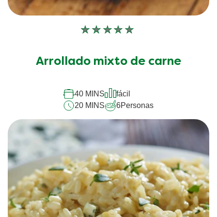
No
se
han
Arrollado mixto de carne
enviado
calificaciones
para
este
40 MINS
fácil
recipe
20 MINS
6
Personas