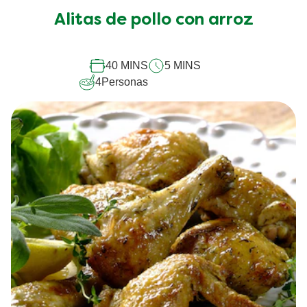
han
Alitas de pollo con arroz
enviado
calificaciones
para
este
40 MINS
5 MINS
recipe
4
Personas