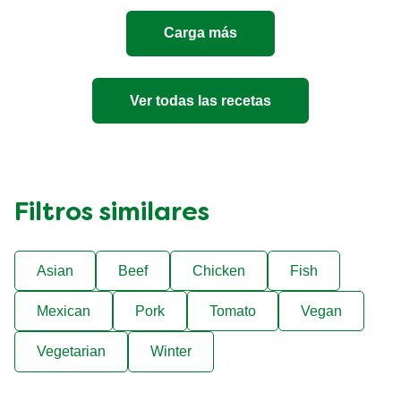
Quesos
es
Carga más
5.0
de
5
de
Ver todas las recetas
1
calificaciones.
Filtros similares
Asian
Beef
Chicken
Fish
Mexican
Pork
Tomato
Vegan
Vegetarian
Winter