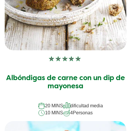
No
se
han
Albóndigas de carne con un dip de
enviado
calificaciones
mayonesa
para
este
recipe
20 MINS
dificultad media
10 MINS
4
Personas