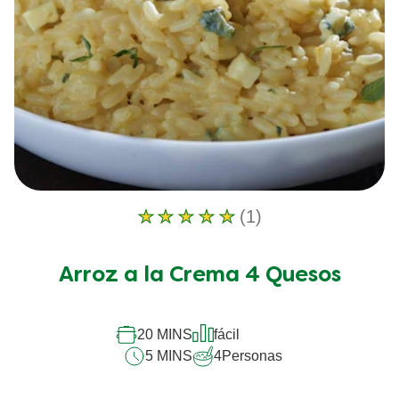
(1)
La
calificación
promedio
Arroz a la Crema 4 Quesos
de
este
Arroz
a
20 MINS
fácil
la
5 MINS
4
Personas
Crema
4