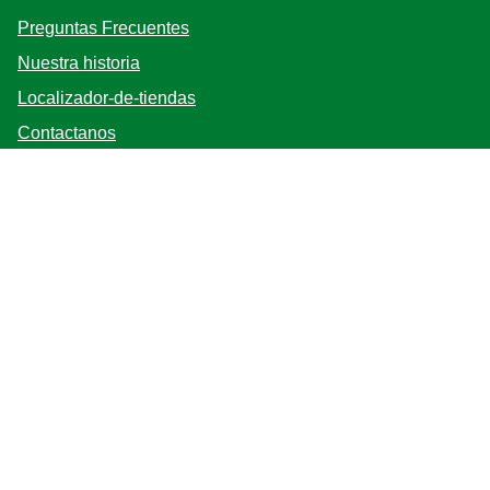
Preguntas Frecuentes
Nuestra historia
Localizador-de-tiendas
Contactanos
Mapa del sitio
Bases y Condiciones
Síganos
Registrarse
Ubicación