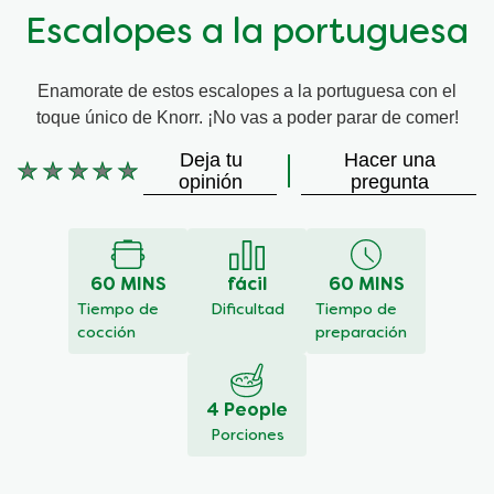
Escalopes a la portuguesa
Enamorate de estos escalopes a la portuguesa con el
toque único de Knorr. ¡No vas a poder parar de comer!
Deja tu
Hacer una
No
opinión
pregunta
se
han
enviado
calificaciones
60 MINS
fácil
60 MINS
para
este
Tiempo de
Dificultad
Tiempo de
recipe
cocción
preparación
4 People
Porciones