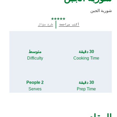
شوربة الجبن
لم
أكتب مراجعة
طرح سؤال
يتم
تقديم
أي
تقييمات
لهذا
30 دقيقة
متوسط
Difficulty
Cooking Time
30 دقيقة
2 People
Serves
Prep Time