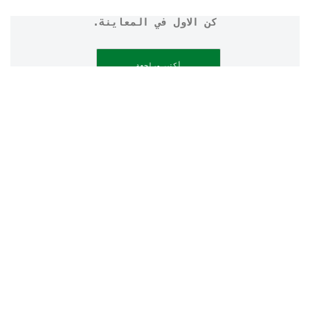
كن الاول في المعاينة.
أكتب مراجعة
طرح سؤال
شروط الاستخدام
إشعار الخصوصية
إمكانية الوصول
إشعار ملفات تعريف الارتباط
خريطة الموقع
تواصل معنا
سجل
موقع
EG
تغيير الموقع