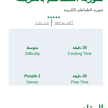
شوربه الطماطم بالكريمه
لم
أكتب مراجعة
طرح سؤال
يتم
تقديم
أي
تقييمات
لهذا
30 دقيقة
متوسط
Difficulty
Cooking Time
30 دقيقة
2 People
Serves
Prep Time