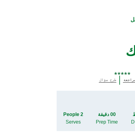
ل
ك
لم
راجعة
طرح سؤال
يتم
تقديم
أي
تقييمات
لهذا
00 دقيقة
2 People
Serves
Prep Time
Di