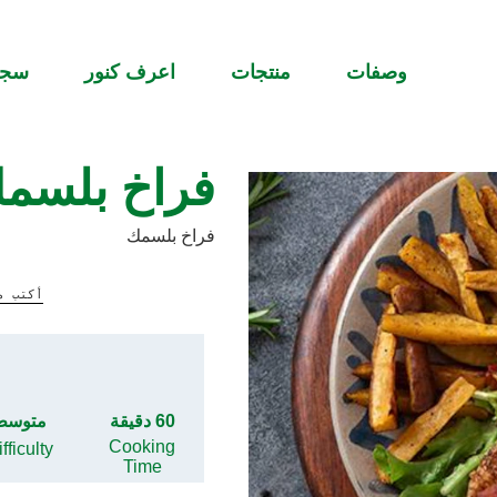
وصفات
منتجات
اعرف كنور
سج
فراخ بلسم
فراخ بلسمك
أكتب م
60 دقيقة
متوسط
Cooking
fficulty
Time