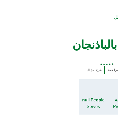
ل
الباذنجان
لم
راجعة
طرح سؤال
يتم
تقديم
أي
تقييمات
لهذا
null People
Serves
Pr