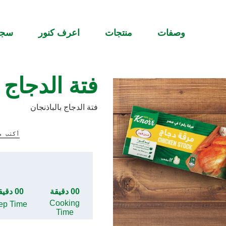
وصفات
منتجات
اعرف كنور
سج
فتة الدجاج ب
فتة الدجاج بالباذنجان
أكتب م
00 دقيقة
00 دقيقة
Cooking
ep Time
Time