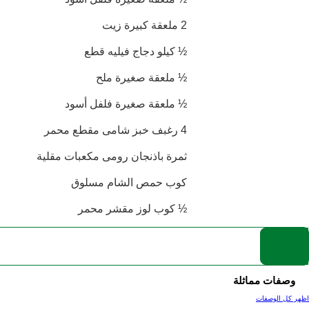
2 ملعقة كبيرة زيت
½ كيلو دجاج فيليه قطع
½ ملعقة صغيرة ملح
½ ملعقة صغيرة فلفل أسود
4 رغبف خبز شامى مقطع محمر
ثمرة باذنجان رومى مكعبات مقلية
كوب حمص الشام مسلوق
½ كوب لوز مقشر محمر
وصفات مماثلة
اظهر كل الوصفات