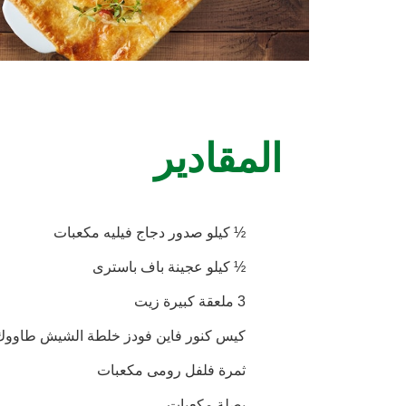
المقادير
½ كيلو صدور دجاج فيليه مكعبات
½ كيلو عجينة باف باسترى
3 ملعقة كبيرة زيت
كيس كنور فاين فودز خلطة الشيش طاووك
ثمرة فلفل رومى مكعبات
بصلة مكعبات