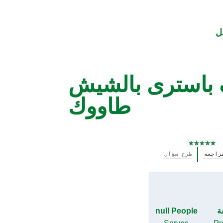
ل
 باسترى بالشيش
طاووك
لم
راجعة
طرح سؤال
يتم
تقديم
أي
تقييمات
لهذا
null People