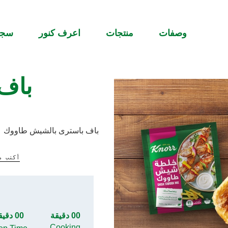
وصفات
منتجات
اعرف كنور
سج
باف
باف باسترى بالشيش طاووك
أكتب م
00 دقيقة
00 دقيقة
Cooking