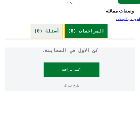
وصفات مماثلة
اظهر كل الوصفات
المراجعات (0)
أسئلة (0)
كن الاول في المعاينة.
أكتب مراجعة
طرح سؤال
شروط الاستخدام
إشعار الخصوصية
إمكانية الوصول
إشعار ملفات تعريف الارتباط
خريطة الموقع
تواصل معنا
سجل