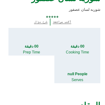
شوربه لسان عصفور
لم
أكتب مراجعة
طرح سؤال
يتم
تقديم
أي
تقييمات
لهذا
00 دقيقة
00 دقيقة
Prep Time
Cooking Time
null People
Serves