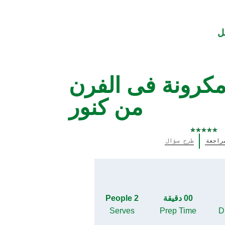
ل
مكرونة فى الفرن
من كنور⁩
لم
راجعة
طرح سؤال
يتم
تقديم
أي
تقييمات
لهذا
00 دقيقة
2 People
Serves
Prep Time
Di