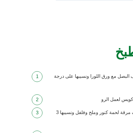
طبخ
 البصل مع ورق اللورا ونسيبها على درجة
كويس لعمل الرو
نشوح اللحمة مع الزيت ونضيف مرقة لحمة كنور وملح وفلفل ونسيبها 3