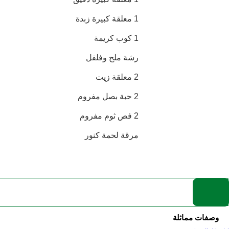
1 معلقة كبيرة زبدة
1 كوب كريمة
رشة ملح وفلفل
2 معلقة زيت
2 حبة بصل مفروم
2 فص ثوم مفروم
مرقة لحمة كنور
وصفات مماثلة