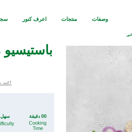
وصفات
منتجات
اعرف كنور
سج
ور⁩
باستيسيو 
أكتب م
00 دقيقة
سهل
Cooking
fficulty
Time