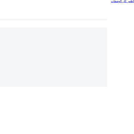
اظهر كل الوصفات
شروط الاستخدام
إشعار الخصوصية
إمكانية الوصول
إشعار ملفات تعريف الارتباط