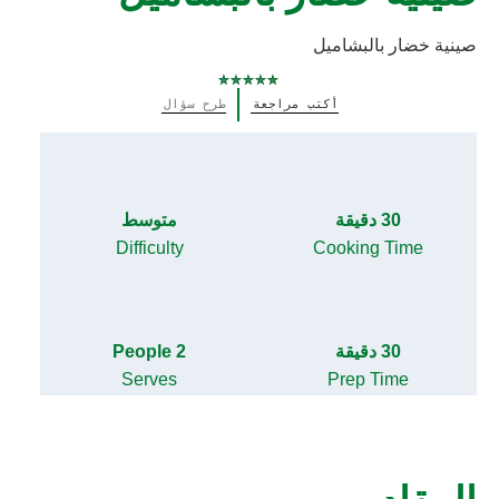
صينية خضار بالبشاميل
لم
أكتب مراجعة
طرح سؤال
يتم
تقديم
أي
تقييمات
لهذا
30 دقيقة
متوسط
Difficulty
Cooking Time
30 دقيقة
2 People
Serves
Prep Time