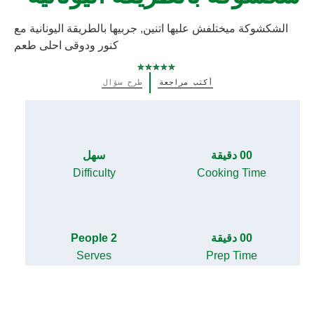
الشكشوكة ميختلفش عليها اتنين, جربيها بالطريقة اليونانية مع
كنور ودوقى احلى طعم
لم
أكتب مراجعة
طرح سؤال
يتم
تقديم
أي
تقييمات
لهذا
00 دقيقة
سهل
Difficulty
Cooking Time
00 دقيقة
2 People
Serves
Prep Time