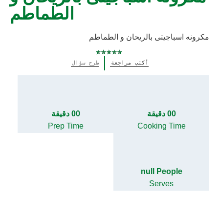
الطماطم
مكرونه اسباجيتى بالريحان و الطماطم
لم
أكتب مراجعة
طرح سؤال
يتم
تقديم
أي
تقييمات
لهذا
00 دقيقة
00 دقيقة
Prep Time
Cooking Time
null People
Serves