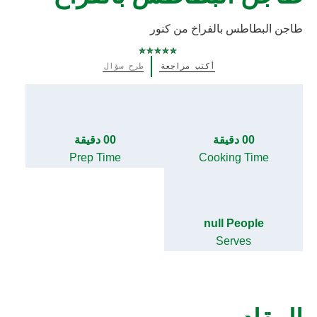
طاجن البطاطس بالفراخ من كنور
لم
أكتب مراجعة
طرح سؤال
يتم
تقديم
أي
تقييمات
لهذا
00 دقيقة
00 دقيقة
Prep Time
Cooking Time
null People
Serves