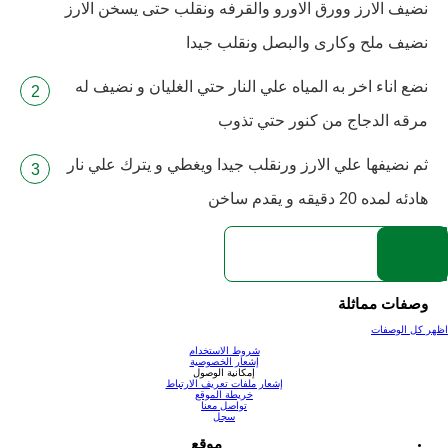
نضيف الارز وورق الاورو والقرفه ونقلب حتى يسخن الارز
نضيف ملح وكارى والبصل ونقلب جيدا
نضع اناء اخر به المياه علي النار حتي الغليان و نضيف له
مرقه الدجاج من كنور حتي تذوب
ثم نضيفها علي الارز ورنقلب جيدا ويغطي و يترك علي نار
هادئه لمده 20 دقيقه و يقدم ساخن
وصفات مماثلة
اظهر كل الوصفات
شروط الاستخدام
إشعار الخصوصية
إمكانية الوصول
إشعار ملفات تعريف الارتباط
خريطة الموقع
تواصل معنا
سجل
موقع