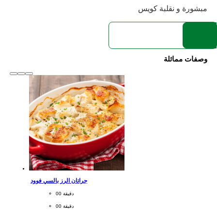
مبشورة و نقلبة كويس
وصفات مماثلة
slide
1 to 2
of 6
جراتان الرز بالسي فوود
CookingTime
00 دقيقة 
PreparationTime
00 دقيقة