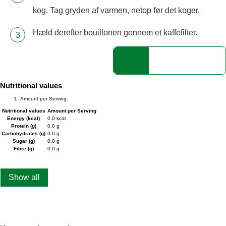
kog. Tag gryden af varmen, netop før det koger.
Hæld derefter bouillonen gennem et kaffefilter.
Nutritional values
Amount per Serving
Nutritional values
Amount per Serving
Energy (kcal)
0.0 kcal
Protein (g)
0.0 g
Carbohydrates (g)
0.0 g
Sugar (g)
0.0 g
Fibre (g)
0.0 g
Show all