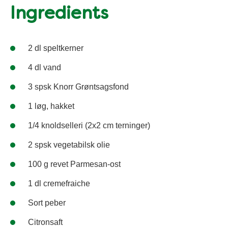
Ingredients
2 dl speltkerner
4 dl vand
3 spsk Knorr Grøntsagsfond
1 løg, hakket
1/4 knoldselleri (2x2 cm terninger)
2 spsk vegetabilsk olie
100 g revet Parmesan-ost
1 dl cremefraiche
Sort peber
Citronsaft