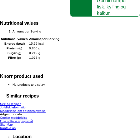
God til dampet
fisk, kylling og
kalkun.
Nutritional values
Amount per Serving
Nutritional values
Amount per Serving
Energy (kcal)
15.75 kcal
Protein (g)
0.806 g
Sugar (g)
0.219 g
Fibre (g)
1.075 g
Knorr product used
No products to display.
Similar recipes
See all recipes
Juridisk information
Meddelelse om databeskyttelse
Adgang for alle
Cookie-meddelelse
Ofte stillede spørgsmål
Site Map
Kontakt os
Location