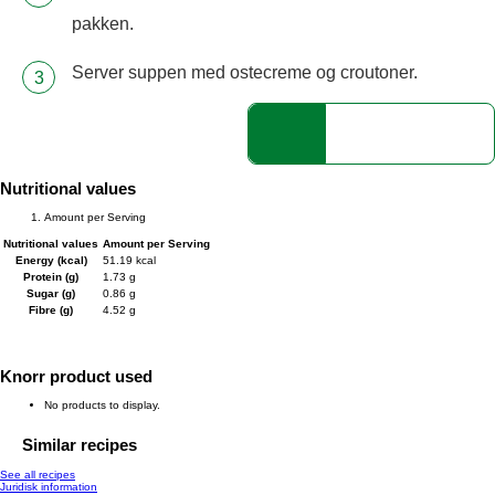
pakken.
Server suppen med ostecreme og croutoner.
Nutritional values
Amount per Serving
Nutritional values
Amount per Serving
Energy (kcal)
51.19 kcal
Protein (g)
1.73 g
Sugar (g)
0.86 g
Fibre (g)
4.52 g
Knorr product used
No products to display.
Similar recipes
See all recipes
Juridisk information