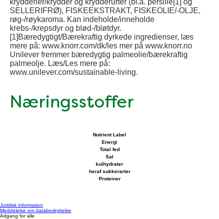
krydderier/krydder og krydderurter (bl.a. persille[1] og
SELLERIFRØ), FISKEEKSTRAKT, FISKEOLIE/-OLJE,
røg-/røykaroma. Kan indeholde/inneholde
krebs-/krepsdyr og blød-/bløtdyr.
[1]Bæredygtigt/Bærekraftig dyrkede ingredienser, læs
mere på: www.knorr.com/dk/les mer på www.knorr.no
Unilever fremmer bæredygtig palmeolie/bærekraftig
palmeolje. Læs/Les mere på:
www.unilever.com/sustainable-living.
Næringsstoffer
Nutrient Label
Energi
Total fed
Sal
kulhydrater
heraf sukkerarter
Proteiner
Juridisk information
Meddelelse om databeskyttelse
Adgang for alle