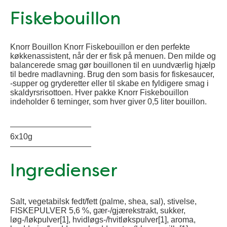
Fiskebouillon
Knorr Bouillon Knorr Fiskebouillon er den perfekte
køkkenassistent, når der er fisk på menuen. Den milde og
balancerede smag gør bouillonen til en uundværlig hjælp
til bedre madlavning. Brug den som basis for fiskesaucer,
-supper og gryderetter eller til skabe en fyldigere smag i
skaldyrsrisottoen. Hver pakke Knorr Fiskebouillon
indeholder 6 terninger, som hver giver 0,5 liter bouillon.
6x10g
Ingredienser
Salt, vegetabilsk fedt/fett (palme, shea, sal), stivelse,
FISKEPULVER 5,6 %, gær-/gjærekstrakt, sukker,
løg-/løkpulver[1], hvidløgs-/hvitløkspulver[1], aroma,