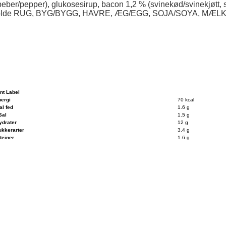
eber/pepper), glukosesirup, bacon 1,2 % (svinekød/svinekjøtt, salt
 indeholde RUG, BYG/BYGG, HAVRE, ÆG/EGG, SOJA/SOYA, MÆ
ent Label
ergi
70 kcal
al fed
1.6 g
Sal
1.5 g
ydrater
12 g
ukkerarter
3.4 g
teiner
1.6 g