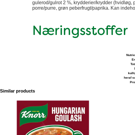
gulerod/gulrot 2 %, krydderier/krydder (hvidløg, p
porre/purre, grøn peberfrugt/paprika. Kan
Næringsstoffer
Nutri
En
Tot
kulh
heraf s
Pro
Similar products