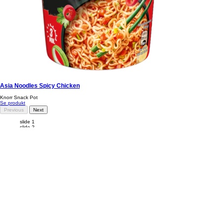
Asia Noodles Spicy Chicken
Knorr Snack Pot
Se produkt
Previous
Next
slide 1
slide 2
slide 3
Juridisk information
Meddelelse om databeskyttelse
Adgang for alle
Cookie-meddelelse
Ændre Indstillingerne
Ofte stillede spørgsmål
Site Map
Kontakt os