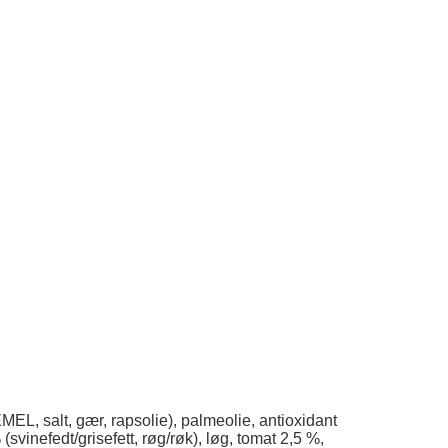
 salt, gær, rapsolie), palmeolie, antioxidant
 (svinefedt/grisefett, røg/røk), løg, tomat 2,5 %,