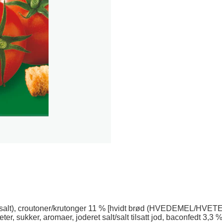
), croutoner/krutonger 11 % [hvidt brød (HVEDEMEL/HVETEMEL,
ter, sukker, aromaer, joderet salt/salt tilsatt jod, baconfedt 3,3 %