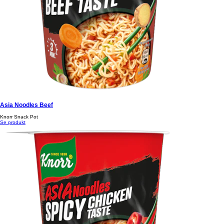
Asia Noodles Beef
Knorr Snack Pot
Se produkt