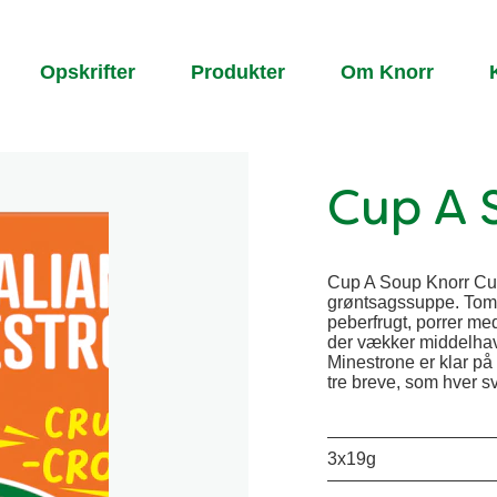
Opskrifter
Produkter
Om Knorr
Cup A 
Cup A Soup Knorr Cup 
grøntsagssuppe. Tomat
peberfrugt, porrer me
der vækker middelhav
Minestrone er klar på
tre breve, som hver s
3x19g