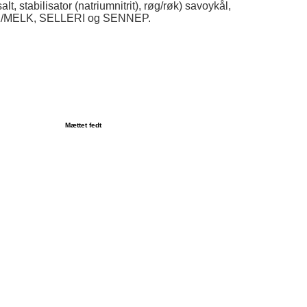
, stabilisator (natriumnitrit), røg/røk) savoykål,
LK/MELK, SELLERI og SENNEP.
Mættet fedt