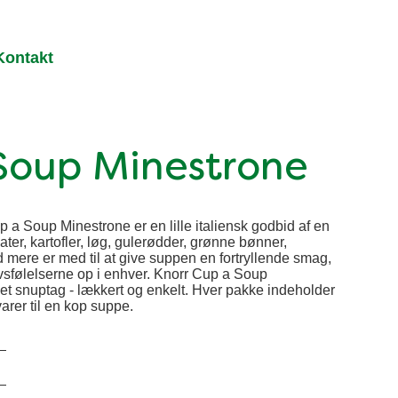
Kontakt
Soup Minestrone
a Soup Minestrone er en lille italiensk godbid af en
er, kartofler, løg, gulerødder, grønne bønner,
d mere er med til at give suppen en fortryllende smag,
sfølelserne op i enhver. Knorr Cup a Soup
 et snuptag - lækkert og enkelt. Hver pakke indeholder
varer til en kop suppe.