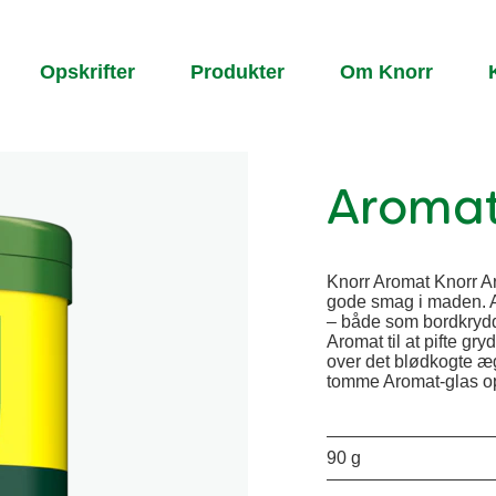
Opskrifter
Produkter
Om Knorr
Aromat
Knorr Aromat Knorr Ar
gode smag i maden. A
– både som bordkrydde
Aromat til at pifte gr
over det blødkogte æg 
tomme Aromat-glas op
90 g