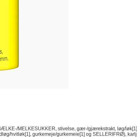
ÆLKE-/MELKESUKKER, stivelse, gær-/gjærekstrakt, løg/løk[1], pa
 hvidløg/hvitløk[1], gurkemeje/gurkemeie[1] og SELLERIFRØ), ka