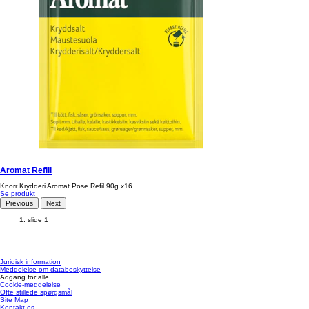
Aromat Refill
Knorr Krydderi Aromat Pose Refil 90g x16
Se produkt
Previous
Next
slide 1
Juridisk information
Meddelelse om databeskyttelse
Adgang for alle
Cookie-meddelelse
Ofte stillede spørgsmål
Site Map
Kontakt os