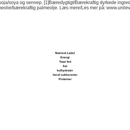
 soja/soya og sennep. [1]Bæredygtigt/Bærekraftig dyrkede ingre
eolie/bærekraftig palmeolje. Læs mere/Les mer på: www.unilev
Nutrient Label
Energi
Total fed
Sal
kulhydrater
heraf sukkerarter
Proteiner