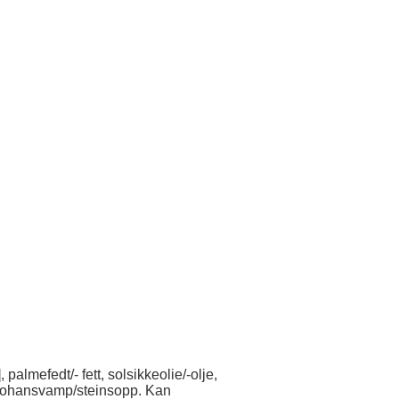
lmefedt/- fett, solsikkeolie/-olje,
rljohansvamp/steinsopp. Kan