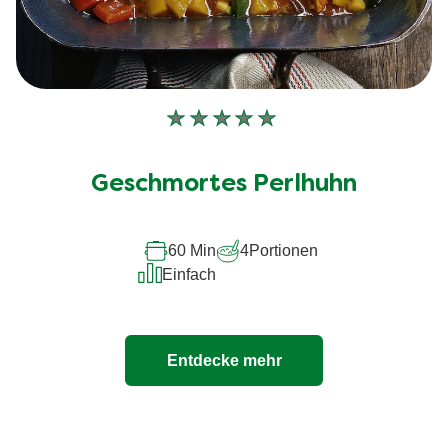
Keine
Bewertungen
für
Geschmortes Perlhuhn
dieses
recipe
60 Min
4
Portionen
abgegeben
Einfach
Entdecke mehr