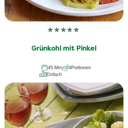
Keine
Bewertungen
für
Grünkohl mit Pinkel
dieses
recipe
45 Min
4
Portionen
abgegeben
Einfach