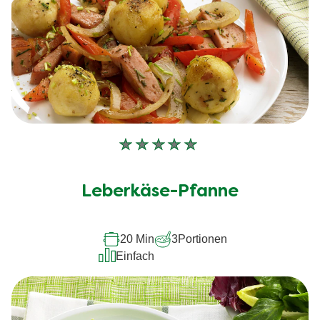
Keine
Bewertungen
für
Leberkäse-Pfanne
dieses
recipe
20 Min
3
Portionen
abgegeben
Einfach