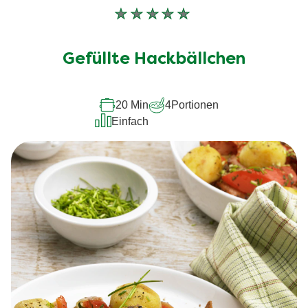
Keine
Bewertungen
für
Gefüllte Hackbällchen
dieses
recipe
20 Min
4
Portionen
abgegeben
Einfach