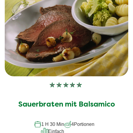
Keine
Bewertungen
für
Sauerbraten mit Balsamico
dieses
recipe
1 H 30 Min
4
Portionen
abgegeben
Einfach