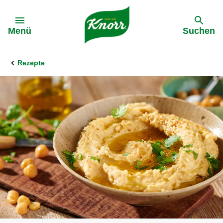
Gehe zu:
Menü
Suchen
Rezepte