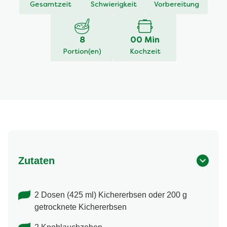
dieses
15 Min
Einfach
15 Min
recipe
Gesamtzeit
Schwierigkeit
Vorbereitung
abgegeben
8
00 Min
Portion(en)
Kochzeit
Zutaten
2 Dosen (425 ml) Kichererbsen oder 200 g