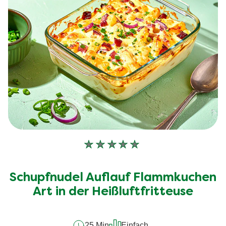
Keine
Bewertungen
für
Schupfnudel Auflauf Flammkuchen
dieses
Art in der Heißluftfritteuse