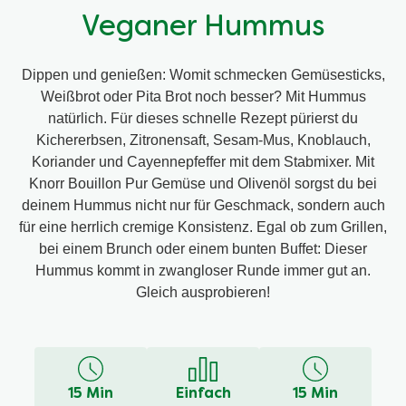
Veganer Hummus
Dippen und genießen: Womit schmecken Gemüsesticks,
Weißbrot oder Pita Brot noch besser? Mit Hummus
natürlich. Für dieses schnelle Rezept pürierst du
Kichererbsen, Zitronensaft, Sesam-Mus, Knoblauch,
Koriander und Cayennepfeffer mit dem Stabmixer. Mit
Knorr Bouillon Pur Gemüse und Olivenöl sorgst du bei
deinem Hummus nicht nur für Geschmack, sondern auch
für eine herrlich cremige Konsistenz. Egal ob zum Grillen,
bei einem Brunch oder einem bunten Buffet: Dieser
Hummus kommt in zwangloser Runde immer gut an.
Gleich ausprobieren!
Eine Rezension
Stelle eine
schreiben
Frage
Keine
Bewertungen
für