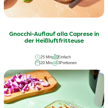
Keine
Bewertungen
für
Gnocchi-Auflauf alla Caprese in
dieses
der Heißluftfritteuse
recipe
abgegeben
25 Min
Einfach
20 Min
3
Portionen