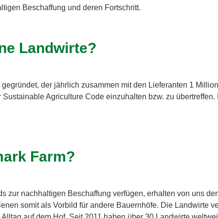
ltigen Beschaffung und deren Fortschritt.
ine Landwirte?
gegründet, der jährlich zusammen mit den Lieferanten 1 Million €
 Sustainable Agriculture Code einzuhalten bzw. zu übertreffen. 
mark Farm?
rds zur nachhaltigen Beschaffung verfügen, erhalten von uns d
enen somit als Vorbild für andere Bauernhöfe. Die Landwirte v
n Alltag auf dem Hof. Seit 2011 haben über 30 Landwirte weltwe