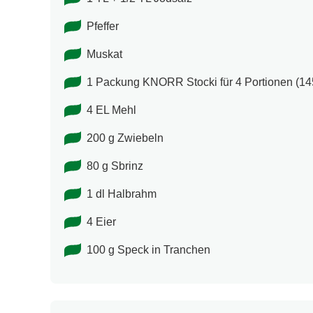
Pfeffer
Muskat
1 Packung KNORR Stocki für 4 Portionen (14
4 EL Mehl
200 g Zwiebeln
80 g Sbrinz
1 dl Halbrahm
4 Eier
100 g Speck in Tranchen