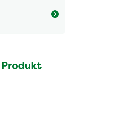
Menge pro Portion
544.0 kcal
30.0 g
15.0 g
 Produkt
42.0 g
10.0 g
24.0 g
3.9 g
2.7 g