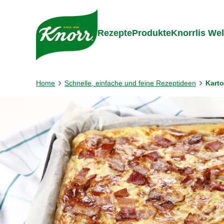
Gehe zu:
Zum Inhalt springen
Zum Foo
Rezepte
Produkte
Knorrlis Wel
Home
Schnelle, einfache und feine Rezeptideen
Karto