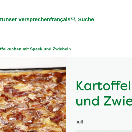
ter springen
Zur Suche Springen
t
Unser Versprechen
français
Suche
ffelkuchen mit Speck und Zwiebeln
Kartoffe
und Zwi
null