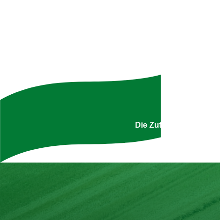
Uns
Die Zutatenliste ist g