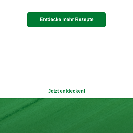
Entdecke mehr Rezepte
ere 100% natürlichen Bouil
enauso transparent wie die Verpackung - ohne Zusatzstoffe u
Jetzt entdecken!