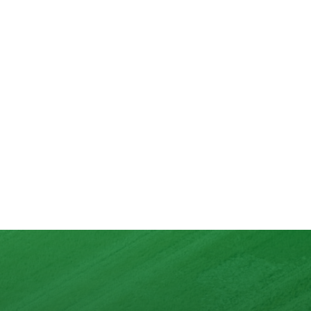
lons
nd mit max. 10 Zutaten.